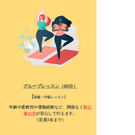
グループレッスン（60分）
​【
初級～中級レッスン】
年齢や柔軟性や運動経験など、関係なく
初心
者の方
が安心して行えます
。
（定員3名まで）