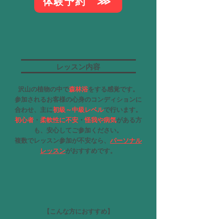
体験予約 ⋙
レッスン内容
沢山の植物の中で
森林浴
をする感覚です。
参加されるお客様の心身のコンディションに
合わせ、主に
初級～中級レベル
で行います。
初心者
・
柔軟性に不安
・
怪我や病気
がある方
も、
安心してご参加ください。
​複数でレッスン参加が不安なら、
パーソナル
レッスン
がおすすめです。
【こんな方におすすめ】