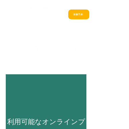
少人数制女性専用ヨガスタジオ
Botanical Garden
体験予約
- ボタニカルガーデン -
オンラインプロ
グラム
利用可能なオンラインプ